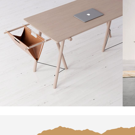
Decor
Et vestibulum quis a suspendisse
R