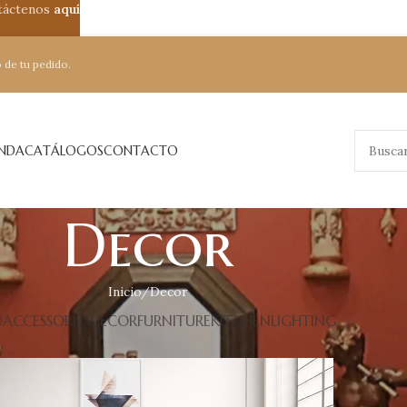
ntáctenos
aquí
 de tu pedido.
ENDA
CATÁLOGOS
CONTACTO
Decor
Inicio
Decor
O
ACCESSORIES
DECOR
FURNITURE
KITCHEN
LIGHTING