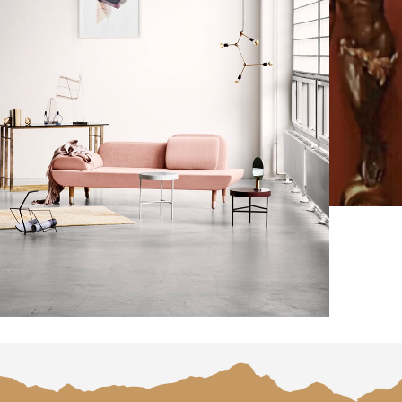
Decor
honcus quisque sollicitudin