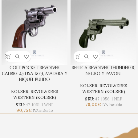
COLT POCKET REVOLVER
REPLICA REVOLVER THUNDERER,
CALIBRE 45 USA 1873, MADERA Y
NEGRO Y PAVON.
NIQUEL PULIDO
KOLSER
,
REVOLVERES
KOLSER
,
REVOLVERES
WESTERN (KOLSER)
WESTERN (KOLSER)
SKU:
47-1056-1 NEP
78,00
€
SKU:
47-1061-1 WNP
IVA incluido
90,75
€
IVA incluido