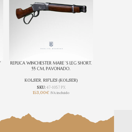
Y
REPLICA WINCHESTER MARE´S LEG SHORT.
REVOLVER COLT
55 CM, PAVONADO.
CALIBRE 4
KOLSER
,
RIFLES (KOLSER)
KOLSER
,
RE
SKU:
47-1057 PX
153,00
€
SKU
IVA incluido
81,