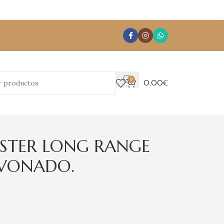
0
0,00
€
ESTER LONG RANGE
PAVONADO.