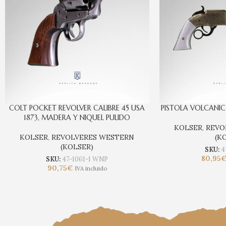
COLT POCKET REVOLVER CALIBRE 45 USA
PISTOLA VOLCANIC
1873, MADERA Y NIQUEL PULIDO
KOLSER
,
REVO
KOLSER
,
REVOLVERES WESTERN
(K
(KOLSER)
SKU:
4
80,95
SKU:
47-1061-1 WNP
90,75
€
IVA incluido