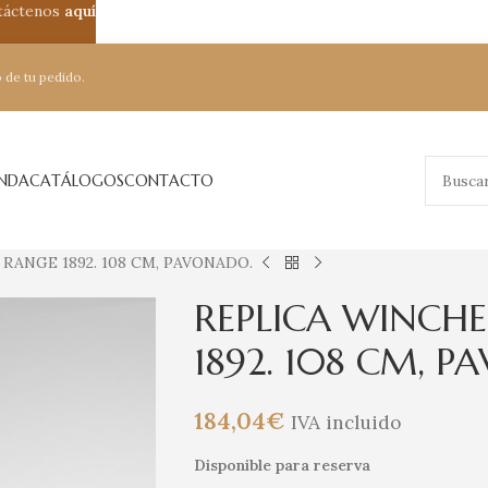
ntáctenos
aquí
 de tu pedido.
ENDA
CATÁLOGOS
CONTACTO
RANGE 1892. 108 CM, PAVONADO.
REPLICA WINCH
1892. 108 CM, 
184,04
€
IVA incluido
Disponible para reserva