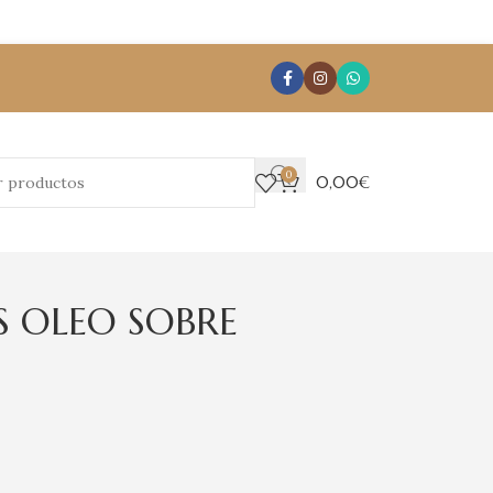
0
0,00
€
S OLEO SOBRE