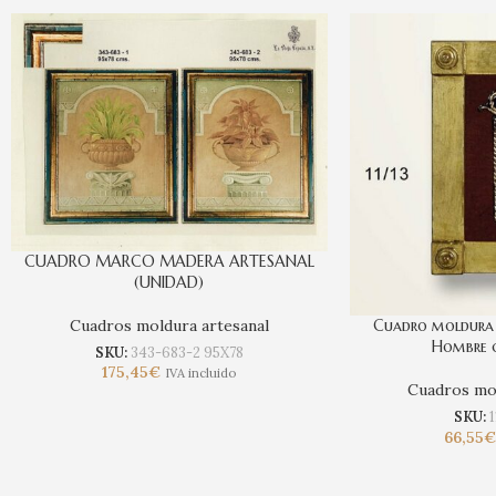
CUADRO MARCO MADERA ARTESANAL
(UNIDAD)
Cuadros moldura artesanal
Cuadro moldura 
Hombre 
SKU:
343-683-2 95X78
175,45
€
IVA incluido
Cuadros mol
SKU:
1
66,55
€