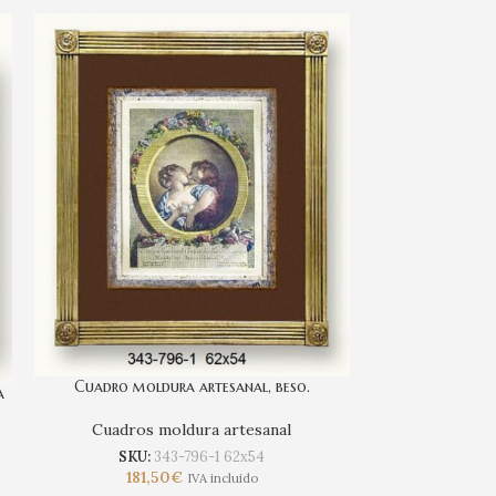
Cuadro moldura artesanal, beso.
a
Cuadros moldura artesanal
Cuadro moldu
‘Au
SKU:
343-796-1 62x54
181,50
€
IVA incluido
Cuadros 