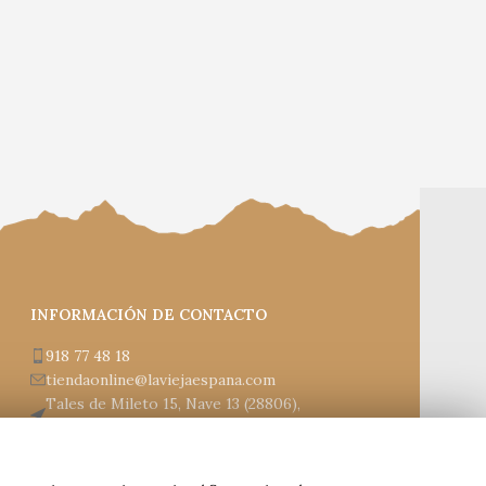
SK
72,
INFORMACIÓN DE CONTACTO
918 77 48 18
tiendaonline@laviejaespana.com
Tales de Mileto 15, Nave 13 (28806),
Alcalá de Henares