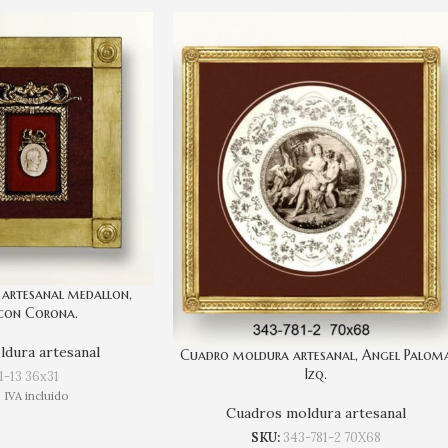
artesanal medallon,
con Corona.
dura artesanal
Cuadro moldura artesanal, Angel Palom
Izq.
1-13 36x31
IVA incluido
Cuadros moldura artesanal
SKU:
343-781-2 70X68