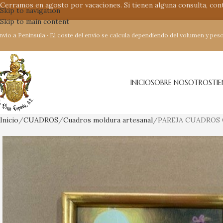
Cerramos en agosto por vacaciones. Si tienen alguna consulta, co
Skip to navigation
Skip to main content
nvío a Península · El coste del envío se calcula dependiendo del volumen y peso
INICIO
SOBRE NOSOTROS
TI
Inicio
CUADROS
Cuadros moldura artesanal
PAREJA CUADROS 