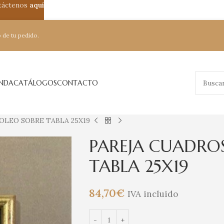
ntáctenos
aquí
 de tu pedido.
ENDA
CATÁLOGOS
CONTACTO
OLEO SOBRE TABLA 25X19
PAREJA CUADRO
TABLA 25X19
84,70
€
IVA incluido