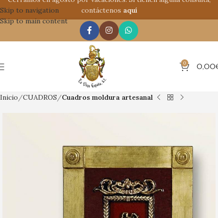
Skip to navigation
contáctenos
aquí
Skip to main content
0
0,00
Inicio
CUADROS
Cuadros moldura artesanal