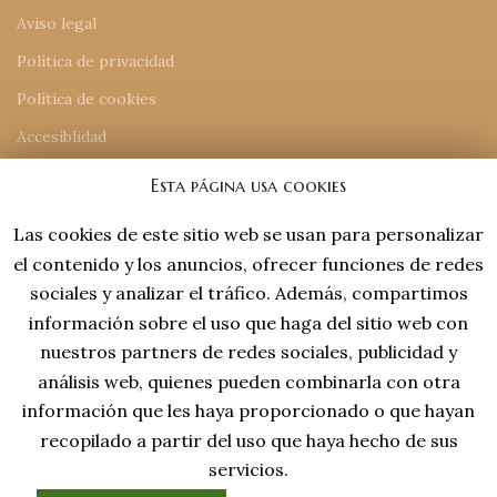
Aviso legal
Política de privacidad
Política de cookies
Accesiblidad
Mapa del sitio
Esta página usa cookies
Las cookies de este sitio web se usan para personalizar
INFORMACIÓN DE CONTACTO
el contenido y los anuncios, ofrecer funciones de redes
918 77 48 18
sociales y analizar el tráfico. Además, compartimos
tiendaonline@laviejaespana.com
información sobre el uso que haga del sitio web con
Tales de Mileto 15, Nave 13 (28806), Alcalá de Henares
nuestros partners de redes sociales, publicidad y
análisis web, quienes pueden combinarla con otra
información que les haya proporcionado o que hayan
recopilado a partir del uso que haya hecho de sus
servicios.