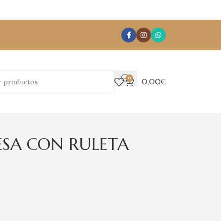
0
0,00
€
SA CON RULETA