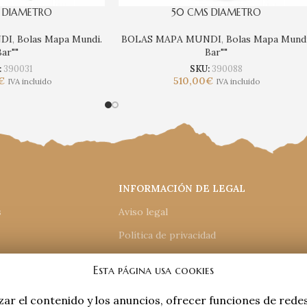
 DIAMETRO
50 CMS DIAMETRO
DI
,
Bolas Mapa Mundi.
BOLAS MAPA MUNDI
,
Bolas Mapa Mundi
Bar""
Bar""
:
390031
SKU:
390088
€
510,00
€
IVA incluido
IVA incluido
INFORMACIÓN DE LEGAL
s
Aviso legal
Política de privacidad
Política de cookies
Esta página usa cookies
e compra
Accesiblidad
zar el contenido y los anuncios, ofrecer funciones de rede
Mapa del sitio