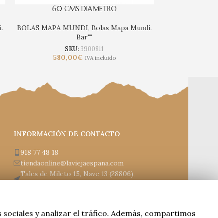
60 CMS DIAMETRO
60 M
.
BOLAS MAPA MUNDI
,
Bolas Mapa Mundi.
BOLAS MAPA 
Bar""
SKU:
3900811
S
580,00
€
740,
IVA incluido
INFORMACIÓN DE CONTACTO
918 77 48 18
tiendaonline@laviejaespana.com
Tales de Mileto 15, Nave 13 (28806),
Alcalá de Henares
s sociales y analizar el tráfico. Además, compartimos