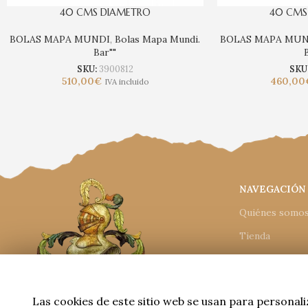
40 CMS DIAMETRO
40 CMS
BOLAS MAPA MUNDI
,
Bolas Mapa Mundi.
BOLAS MAPA MUN
Bar""
SKU:
3900812
SKU
510,00
€
460,00
IVA incluido
NAVEGACIÓN
Quiénes somo
Tienda
Catálogos
Condiciones d
Las cookies de este sitio web se usan para personali
Contacto