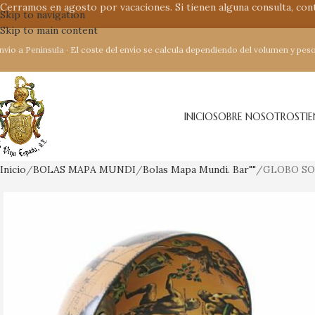
Cerramos en agosto por vacaciones. Si tienen alguna consulta, co
Skip to navigation
Skip to main content
nvío a Península · El coste del envío se calcula dependiendo del volumen y peso
INICIO
SOBRE NOSOTROS
TI
Inicio
BOLAS MAPA MUNDI
Bolas Mapa Mundi. Bar""
GLOBO SO