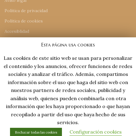
Aviso legal
Política de privacidad
Política de cookies
Accesiblidad
Mapa del sitio
Esta página usa cookies
Las cookies de este sitio web se usan para personalizar
INFORMACIÓN DE CONTACTO
el contenido y los anuncios, ofrecer funciones de redes
918 77 48 18
sociales y analizar el tráfico. Además, compartimos
tiendaonline@laviejaespana.com
información sobre el uso que haga del sitio web con
Tales de Mileto 15, Nave 13 (28806), Alcalá de Henares
nuestros partners de redes sociales, publicidad y
análisis web, quienes pueden combinarla con otra
información que les haya proporcionado o que hayan
recopilado a partir del uso que haya hecho de sus
servicios.
Configuración cookies
Rechazar todas las cookies
Desing by Captto