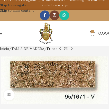
Skip to navigation
contáctenos
aquí
Skip to main content
0
0,00
Inicio
TALLA DE MADERA
Frisos
Clic para ampliar