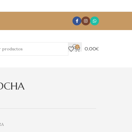
0
0,00
€
DCHA
RA