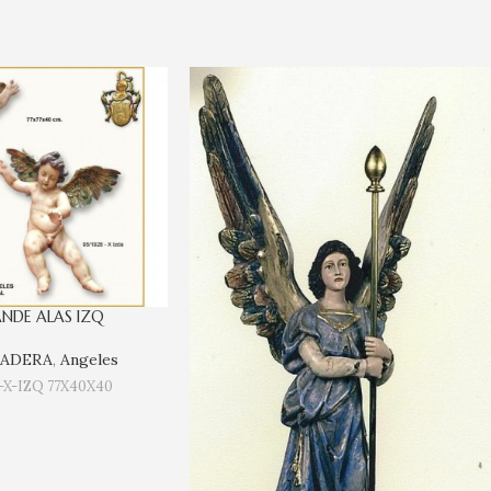
NDE ALAS IZQ
MADERA
,
Angeles
-X-IZQ 77X40X40