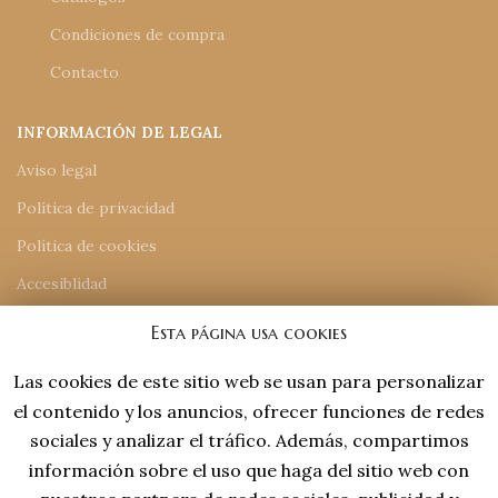
Condiciones de compra
Contacto
INFORMACIÓN DE LEGAL
Aviso legal
Política de privacidad
Política de cookies
Accesiblidad
Mapa del sitio
Esta página usa cookies
Las cookies de este sitio web se usan para personalizar
INFORMACIÓN DE CONTACTO
el contenido y los anuncios, ofrecer funciones de redes
918 77 48 18
sociales y analizar el tráfico. Además, compartimos
tiendaonline@laviejaespana.com
información sobre el uso que haga del sitio web con
Tales de Mileto 15, Nave 13 (28806), Alcalá de Henares