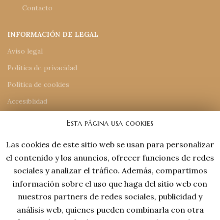
Contacto
INFORMACIÓN DE LEGAL
Aviso legal
Política de privacidad
Política de cookies
Accesiblidad
Mapa del sitio
Esta página usa cookies
Las cookies de este sitio web se usan para personalizar
INFORMACIÓN DE CONTACTO
el contenido y los anuncios, ofrecer funciones de redes
918 77 48 18
sociales y analizar el tráfico. Además, compartimos
tiendaonline@laviejaespana.com
información sobre el uso que haga del sitio web con
Tales de Mileto 15, Nave 13 (28806), Alcalá de Henares
nuestros partners de redes sociales, publicidad y
análisis web, quienes pueden combinarla con otra