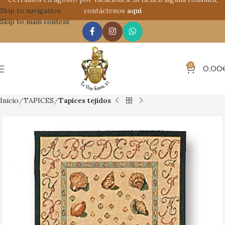
Skip to navigation
contáctenos
aquí
Skip to main content
0
0,00
Inicio
TAPICES
Tapices tejidos