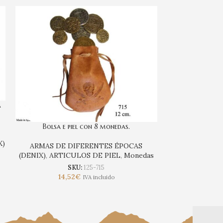
A
Bolsa e piel con 8 monedas.
CANANA DE PI
PARA DOS R
X)
ARMAS DE DIFERENTES ÉPOCAS
(DENIX)
,
ARTICULOS DE PIEL
,
Monedas
ARMAS DE 
(DENIX)
,
A
SKU:
125-715
14,52
€
S
IVA incluido
133,