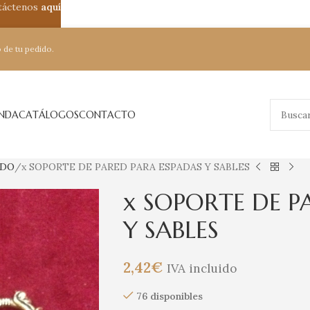
ntáctenos
aquí
 de tu pedido.
ENDA
CATÁLOGOS
CONTACTO
ADO
x SOPORTE DE PARED PARA ESPADAS Y SABLES
x SOPORTE DE P
Y SABLES
2,42
€
IVA incluido
76 disponibles