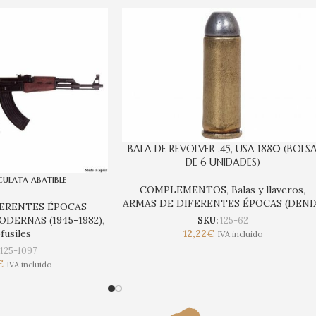
BALA DE REVOLVER .45, USA 1880 (BOLS
DE 6 UNIDADES)
culata abatible
COMPLEMENTOS
,
Balas y llaveros
,
ARMAS DE DIFERENTES ÉPOCAS (DENI
FERENTES ÉPOCAS
DERNAS (1945-1982)
,
SKU:
125-62
12,22
€
fusiles
IVA incluido
:
125-1097
€
IVA incluido