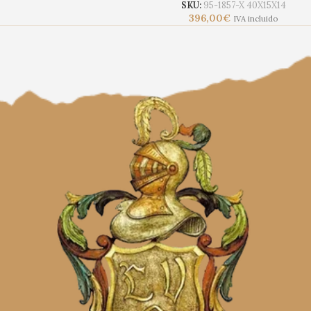
SKU:
95-1857-X 40X15X14
396,00
€
IVA incluido