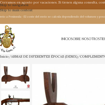
Cerramos en agosto por vacaciones. Si tienen alguna consulta, co
Skip to navigation
Skip to main content
nvío a Península · El coste del envío se calcula dependiendo del volumen y peso
INICIO
SOBRE NOSOTROS
TI
Inicio
ARMAS DE DIFERENTES ÉPOCAS (DENIX)
COMPLEMENT