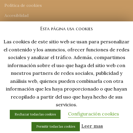
Política de cookies
Accesiblidad
Mapa del sitio
Esta página usa cookies
Las cookies de este sitio web se usan para personalizar
INFORMACIÓN DE CONTACTO
el contenido y los anuncios, ofrecer funciones de redes
918 77 48 18
sociales y analizar el tráfico. Además, compartimos
tiendaonline@laviejaespana.com
información sobre el uso que haga del sitio web con
Tales de Mileto 15, Nave 13 (28806), Alcalá de Henares
nuestros partners de redes sociales, publicidad y
análisis web, quienes pueden combinarla con otra
información que les haya proporcionado o que hayan
recopilado a partir del uso que haya hecho de sus
servicios.
Configuración cookies
Rechazar todas las cookies
Desing by Captto
0
Leer mas
Permitir todas las cookies
ista de deseos
Tienda
Carrito
Mi cuenta