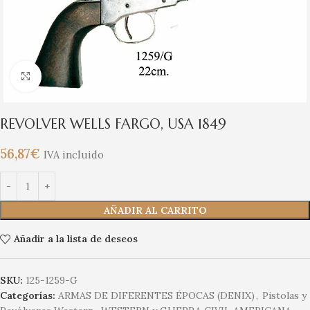
Clic para ampliar
REVOLVER WELLS FARGO, USA 1849
56,87
€
IVA incluido
AÑADIR AL CARRITO
Añadir a la lista de deseos
SKU:
125-1259-G
Categorías:
ARMAS DE DIFERENTES ÉPOCAS (DENIX)
,
Pistolas y