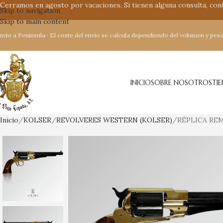
Cerramos en agosto por vacaciones. Si tienen alguna consulta, co
Skip to navigation
Skip to main content
nvío a Península · El coste del envío se calcula dependiendo del volumen y peso
INICIO
SOBRE NOSOTROS
TI
Inicio
KOLSER
REVOLVERES WESTERN (KOLSER)
RÉPLICA RE