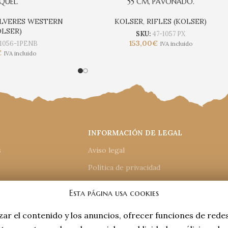
QUEL.
55 CM, PAVONADO.
LVERES WESTERN
KOLSER
,
RIFLES (KOLSER)
OLSER)
SKU:
47-1057 PX
153,00
€
-1056-1PENB
IVA incluido
€
IVA incluido
INFORMACIÓN DE LEGAL
s
Aviso legal
Política de privacidad
Política de cookies
Esta página usa cookies
e compra
Accesiblidad
zar el contenido y los anuncios, ofrecer funciones de rede
Mapa del sitio