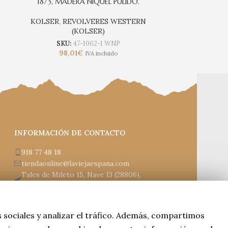
1873, MADERA NIQUEL PULIDO.
1873
KOLSER
,
REVOLVERES WESTERN
KOLSER
,
RE
(KOLSER)
SKU:
47-1062-1 WNP
SKU
98,01
€
79,
IVA incluido
INFORMACIÓN DE CONTACTO
918 77 48 18
tiendaonline@laviejaespana.com
Tales de Mileto 15, Nave 13 (28806),
Alcalá de Henares
s sociales y analizar el tráfico. Además, compartimos