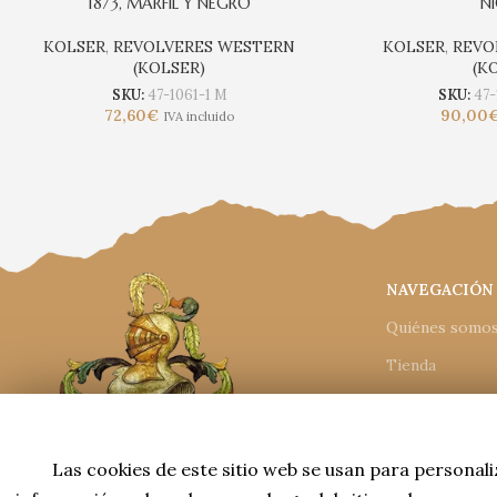
1873, MARFIL Y NEGRO
NI
KOLSER
,
REVOLVERES WESTERN
KOLSER
,
REVO
(KOLSER)
(K
SKU:
47-1061-1 M
SKU:
47
72,60
€
90,00
IVA incluido
NAVEGACIÓN
Quiénes somo
Tienda
Catálogos
Condiciones d
Las cookies de este sitio web se usan para personali
Contacto