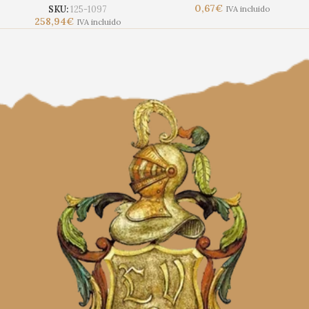
0,67
€
SKU:
125-1097
IVA incluido
258,94
€
IVA incluido