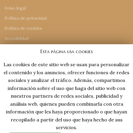
Aviso legal
Política de privacidad
Política de cookies
Accesiblidad
Mapa del sitio
Esta página usa cookies
Las cookies de este sitio web se usan para personalizar
INFORMACIÓN DE CONTACTO
el contenido y los anuncios, ofrecer funciones de redes
918 77 48 18
sociales y analizar el tráfico. Además, compartimos
tiendaonline@laviejaespana.com
información sobre el uso que haga del sitio web con
Tales de Mileto 15, Nave 13 (28806), Alcalá de Henares
nuestros partners de redes sociales, publicidad y
análisis web, quienes pueden combinarla con otra
información que les haya proporcionado o que hayan
recopilado a partir del uso que haya hecho de sus
servicios.