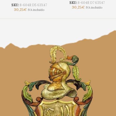
SKU:
8-604R D7 63X47
SKU:
8-604R D5 63X47
30,25
€
IVA incluido
30,25
€
IVA incluido