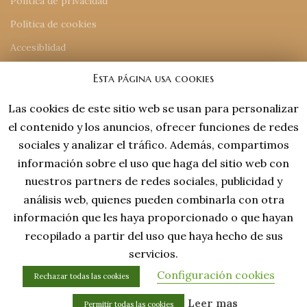
Política de privacidad
Política de cookies
Accesiblidad
Mapa del sitio
Esta página usa cookies
Las cookies de este sitio web se usan para personalizar
INFORMACIÓN DE CONTACTO
el contenido y los anuncios, ofrecer funciones de redes
918 77 48 18
sociales y analizar el tráfico. Además, compartimos
tiendaonline@laviejaespana.com
información sobre el uso que haga del sitio web con
Tales de Mileto 15, Nave 13 (28806), Alcalá de Henares
nuestros partners de redes sociales, publicidad y
análisis web, quienes pueden combinarla con otra
información que les haya proporcionado o que hayan
recopilado a partir del uso que haya hecho de sus
servicios.
Configuración cookies
Rechazar todas las cookies
Desing by Captto
0
Leer mas
Permitir todas las cookies