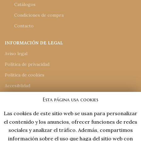
Catálogos
Condiciones de compra
Contacto
INFORMACIÓN DE LEGAL
Aviso legal
Política de privacidad
Política de cookies
Accesiblidad
Mapa del sitio
Esta página usa cookies
Las cookies de este sitio web se usan para personalizar
INFORMACIÓN DE CONTACTO
el contenido y los anuncios, ofrecer funciones de redes
918 77 48 18
sociales y analizar el tráfico. Además, compartimos
tiendaonline@laviejaespana.com
información sobre el uso que haga del sitio web con
Tales de Mileto 15, Nave 13 (28806), Alcalá de Henares