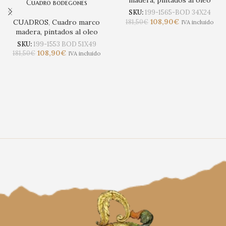
madera, pintados al oleo
Cuadro bodegones
SKU:
199-1565-BOD 34X24
108,90
€
181,50
€
CUADROS
,
Cuadro marco
IVA incluido
madera, pintados al oleo
SKU:
199-1553 BOD 51X49
108,90
€
181,50
€
IVA incluido