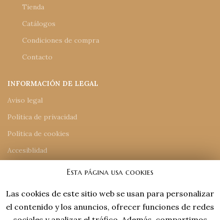
Tienda
Catálogos
Condiciones de compra
Contacto
INFORMACIÓN DE LEGAL
Aviso legal
Política de privacidad
Política de cookies
Accesiblidad
Mapa del sitio
Esta página usa cookies
Las cookies de este sitio web se usan para personalizar
INFORMACIÓN DE CONTACTO
el contenido y los anuncios, ofrecer funciones de redes
918 77 48 18
sociales y analizar el tráfico. Además, compartimos