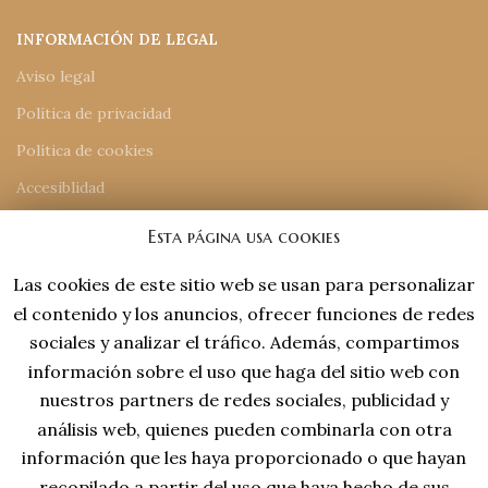
INFORMACIÓN DE LEGAL
Aviso legal
Política de privacidad
Política de cookies
Accesiblidad
Mapa del sitio
Esta página usa cookies
Las cookies de este sitio web se usan para personalizar
INFORMACIÓN DE CONTACTO
el contenido y los anuncios, ofrecer funciones de redes
918 77 48 18
sociales y analizar el tráfico. Además, compartimos
tiendaonline@laviejaespana.com
información sobre el uso que haga del sitio web con
Tales de Mileto 15, Nave 13 (28806), Alcalá de Henares
nuestros partners de redes sociales, publicidad y
análisis web, quienes pueden combinarla con otra
información que les haya proporcionado o que hayan
recopilado a partir del uso que haya hecho de sus