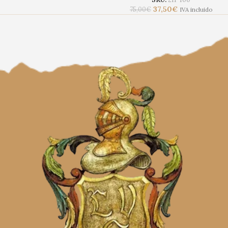
37,50
€
75,00
€
IVA incluido