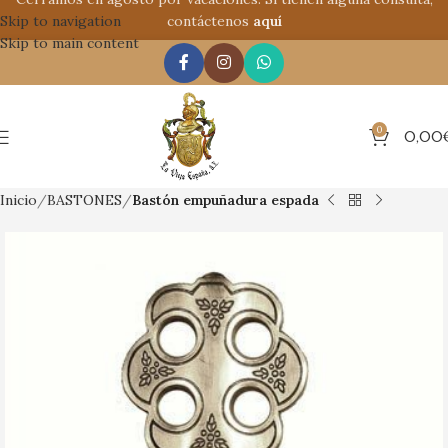
Skip to navigation
contáctenos
aquí
Skip to main content
0
0,00
Inicio
BASTONES
Bastón empuñadura espada